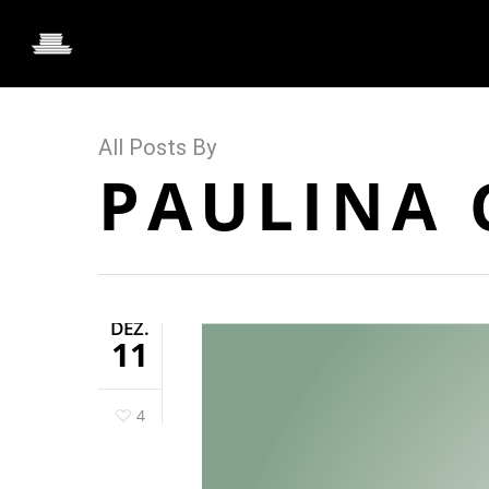
All Posts By
PAULINA 
DEZ.
11
4