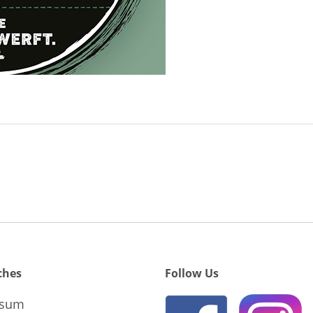
ches
Follow Us
ssum