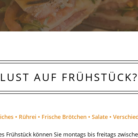
LUST AUF FRÜHSTÜCK
iches • Rührei • Frische Brötchen • Salate • Verschie
es Frühstück können Sie montags bis freitags zwisch