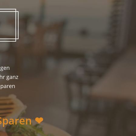
igen
hr ganz
sparen
Sparen ❤︎