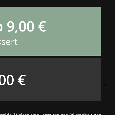
 9,00 €
ssert
00 €
treide, Weizen und -erzeugnisse (glutenhaltiges