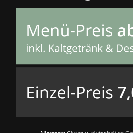
Menü-Preis
ab
inkl. Kaltgetränk & De
Einzel-Preis
7,
Allergene:
Gluten u. glutenhaltige Ge